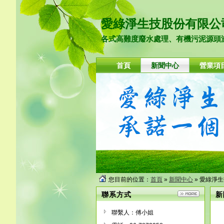
愛綠淨生技股份有限公
各式高難度廢水處理、有機污泥源頭減
首頁
新聞中心
營業項
您目前的位置：
首頁
»
新聞中心
» 愛綠淨
聯系方式
新
聯繫人：傅小姐