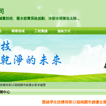
司
量技術、廢水節費系統規劃、冷卻水塔陳垢去除...
目
專業領域
工程實績
連絡方式
生技獲得第12屆桃園市績優企業卓越獎
聞中心
愛綠淨生技獲得第12屆桃園市績優企