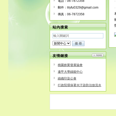
電話：06-7872358
郵件：lilyfu0329@gmail.com
傳真：06-7872358
站內搜索
友情鏈接
桃園創業發展協會
逢甲大學綠能中心
綠織印染公會
行政院環保署水汙染防治放流水
標準